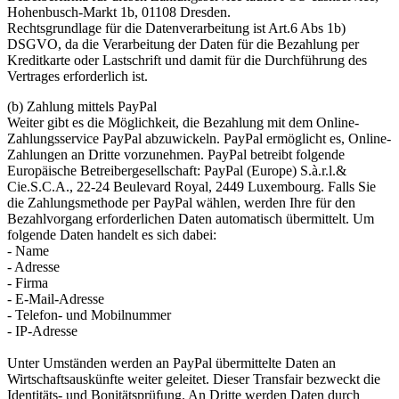
Hohenbusch-Markt 1b, 01108 Dresden.
Rechtsgrundlage für die Datenverarbeitung ist Art.6 Abs 1b)
DSGVO, da die Verarbeitung der Daten für die Bezahlung per
Kreditkarte oder Lastschrift und damit für die Durchführung des
Vertrages erforderlich ist.
(b) Zahlung mittels PayPal
Weiter gibt es die Möglichkeit, die Bezahlung mit dem Online-
Zahlungsservice PayPal abzuwickeln. PayPal ermöglicht es, Online-
Zahlungen an Dritte vorzunehmen. PayPal betreibt folgende
Europäische Betreibergesellschaft: PayPal (Europe) S.à.r.l.&
Cie.S.C.A., 22-24 Beulevard Royal, 2449 Luxembourg. Falls Sie
die Zahlungsmethode per PayPal wählen, werden Ihre für den
Bezahlvorgang erforderlichen Daten automatisch übermittelt. Um
folgende Daten handelt es sich dabei:
- Name
- Adresse
- Firma
- E-Mail-Adresse
- Telefon- und Mobilnummer
- IP-Adresse
Unter Umständen werden an PayPal übermittelte Daten an
Wirtschaftsauskünfte weiter geleitet. Dieser Transfair bezweckt die
Identitäts- und Bonitätsprüfung. An Dritte werden Daten durch