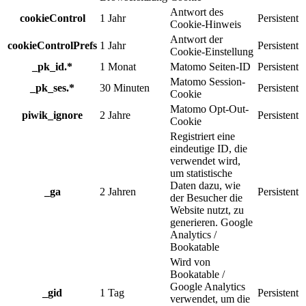
Antwort des
cookieControl
1 Jahr
Persistent
Cookie-Hinweis
Antwort der
cookieControlPrefs
1 Jahr
Persistent
Cookie-Einstellung
_pk_id.*
1 Monat
Matomo Seiten-ID
Persistent
Matomo Session-
_pk_ses.*
30 Minuten
Persistent
Cookie
Matomo Opt-Out-
piwik_ignore
2 Jahre
Persistent
Cookie
Registriert eine
eindeutige ID, die
verwendet wird,
um statistische
Daten dazu, wie
_ga
2 Jahren
Persistent
der Besucher die
Website nutzt, zu
generieren. Google
Analytics /
Bookatable
Wird von
Bookatable /
Google Analytics
_gid
1 Tag
Persistent
verwendet, um die